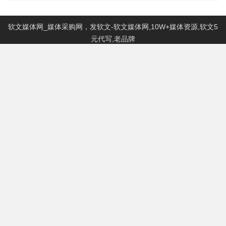
软文媒体网_媒体采购网，发软文-软文媒体网,10W+媒体资源,软文5
元代写,老品牌